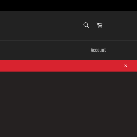
SEARCH
Cart
Search
Account
Close